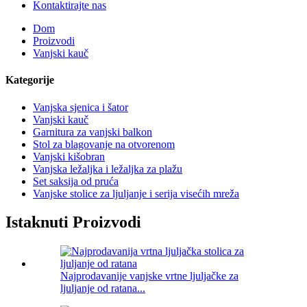
Kontaktirajte nas
Dom
Proizvodi
Vanjski kauč
Kategorije
Vanjska sjenica i šator
Vanjski kauč
Garnitura za vanjski balkon
Stol za blagovanje na otvorenom
Vanjski kišobran
Vanjska ležaljka i ležaljka za plažu
Set saksija od pruća
Vanjske stolice za ljuljanje i serija visećih mreža
Istaknuti Proizvodi
Najprodavanije vanjske vrtne ljuljačke za
ljuljanje od ratana...