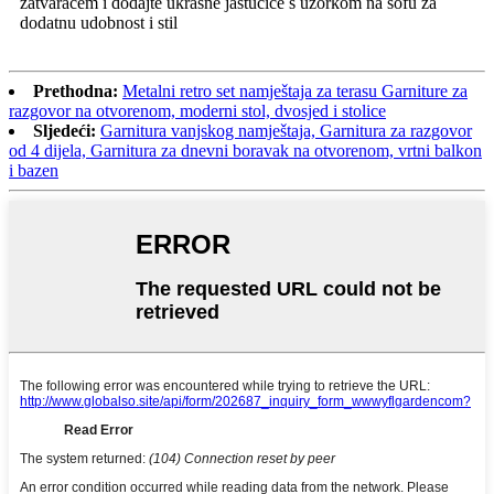
zatvaračem i dodajte ukrasne jastučiće s uzorkom na sofu za
dodatnu udobnost i stil
Prethodna:
Metalni retro set namještaja za terasu Garniture za
razgovor na otvorenom, moderni stol, dvosjed i stolice
Sljedeći:
Garnitura vanjskog namještaja, Garnitura za razgovor
od 4 dijela, Garnitura za dnevni boravak na otvorenom, vrtni balkon
i bazen