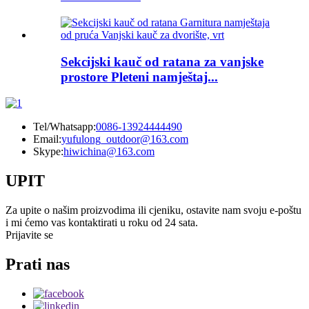
Sekcijski kauč od ratana za vanjske
prostore Pleteni namještaj...
Tel/Whatsapp:
0086-13924444490
Email:
yufulong_outdoor@163.com
Skype:
hiwichina@163.com
UPIT
Za upite o našim proizvodima ili cjeniku, ostavite nam svoju e-poštu
i mi ćemo vas kontaktirati u roku od 24 sata.
Prijavite se
Prati nas