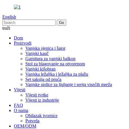
English
traži
Dom
Proizvodi
Vanjska sjenica i šator
Vanjski kauč
Garnitura za vanjski balkon
Stol za blagovanje na otvorenom
Vanjski kišobran
Vanjska ležaljka i ležaljka za plažu
Set saksija od pruća
Vanjske stolice za ljuljanje i serija visećih mreža
Vijesti
Vijesti tvrtke
Vijesti iz industrije
FAQ
O nama
Obilazak tvornice
Potvrda
OEM/ODM