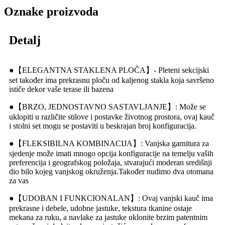
Oznake proizvoda
Detalj
●【ELEGANTNA STAKLENA PLOČA】- Pleteni sekcijski
set također ima prekrasnu ploču od kaljenog stakla koja savršeno
ističe dekor vaše terase ili bazena
●【BRZO, JEDNOSTAVNO SASTAVLJANJE】: Može se
uklopiti u različite stilove i postavke životnog prostora, ovaj kauč
i stolni set mogu se postaviti u beskrajan broj konfiguracija.
●【FLEKSIBILNA KOMBINACIJA】: Vanjska garnitura za
sjedenje može imati mnogo opcija konfiguracije na temelju vaših
preferencija i geografskog položaja, stvarajući moderan središnji
dio bilo kojeg vanjskog okruženja.Također nudimo dva otomana
za vas
●【UDOBAN I FUNKCIONALAN】: Ovaj vanjski kauč ima
prekrasne i debele, udobne jastuke, tekstura tkanine ostaje
mekana za ruku, a navlake za jastuke uklonite brzim patentnim