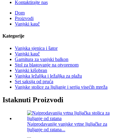
Kontaktirajte nas
Dom
Proizvodi
Vanjski kauč
Kategorije
Vanjska sjenica i šator
Vanjski kauč
Garnitura za vanjski balkon
Stol za blagovanje na otvorenom
Vanjski kišobran
Vanjska ležaljka i ležaljka za plažu
Set saksija od pruća
Vanjske stolice za ljuljanje i serija visećih mreža
Istaknuti Proizvodi
Najprodavanije vanjske vrtne ljuljačke za
ljuljanje od ratana...