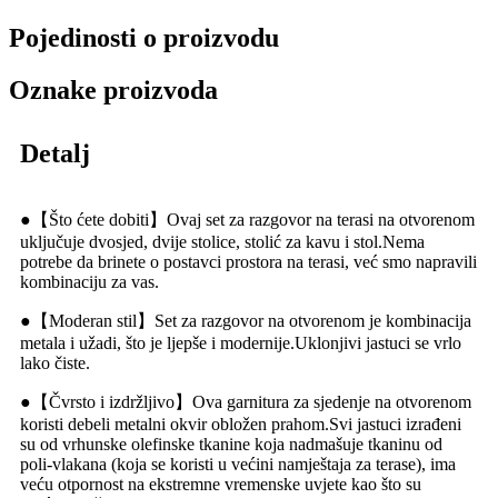
Pojedinosti o proizvodu
Oznake proizvoda
Detalj
●【Što ćete dobiti】Ovaj set za razgovor na terasi na otvorenom
uključuje dvosjed, dvije stolice, stolić za kavu i stol.Nema
potrebe da brinete o postavci prostora na terasi, već smo napravili
kombinaciju za vas.
●【Moderan stil】Set za razgovor na otvorenom je kombinacija
metala i užadi, što je ljepše i modernije.Uklonjivi jastuci se vrlo
lako čiste.
●【Čvrsto i izdržljivo】Ova garnitura za sjedenje na otvorenom
koristi debeli metalni okvir obložen prahom.Svi jastuci izrađeni
su od vrhunske olefinske tkanine koja nadmašuje tkaninu od
poli-vlakana (koja se koristi u većini namještaja za terase), ima
veću otpornost na ekstremne vremenske uvjete kao što su