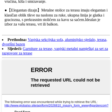
vrućina, kiša i smrzavanje.
●【Elegantan dizajn】Metalne stolice za terasu imaju elegantan i
klasičan oblik tikve na naslonu za ruke, ukupna linija je glatka i
graciozna, s prekrasnim stolićem za kavu sa saćem.Idealan je
izbor za vašu terasu, vrt ili balkon.
Prethodna:
Vanjska sekcijska sofa, aluminijsko sjedalo, terasa,
dvorišni bazen
Sljedeći:
Garniture za terase, vanjski metalni namještaj za set za
razgovore za terase