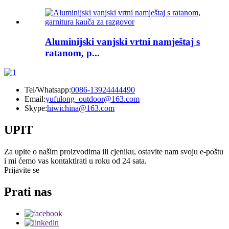
Aluminijski vanjski vrtni namještaj s
ratanom, p...
Tel/Whatsapp:
0086-13924444490
Email:
yufulong_outdoor@163.com
Skype:
hiwichina@163.com
UPIT
Za upite o našim proizvodima ili cjeniku, ostavite nam svoju e-poštu
i mi ćemo vas kontaktirati u roku od 24 sata.
Prijavite se
Prati nas