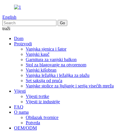
English
traži
Dom
Proizvodi
Vanjska sjenica i šator
Vanjski kauč
Garnitura za vanjski balkon
Stol za blagovanje na otvorenom
Vanjski kišobran
Vanjska ležaljka i ležaljka za plažu
Set saksija od pruća
Vanjske stolice za ljuljanje i serija visećih mreža
Vijesti
Vijesti tvrtke
Vijesti iz industrije
FAQ
O nama
Obilazak tvornice
Potvrda
OEM/ODM