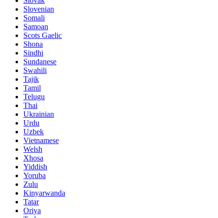
Slovak
Slovenian
Somali
Samoan
Scots Gaelic
Shona
Sindhi
Sundanese
Swahili
Tajik
Tamil
Telugu
Thai
Ukrainian
Urdu
Uzbek
Vietnamese
Welsh
Xhosa
Yiddish
Yoruba
Zulu
Kinyarwanda
Tatar
Oriya