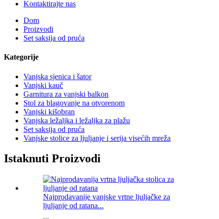
Kontaktirajte nas
Dom
Proizvodi
Set saksija od pruća
Kategorije
Vanjska sjenica i šator
Vanjski kauč
Garnitura za vanjski balkon
Stol za blagovanje na otvorenom
Vanjski kišobran
Vanjska ležaljka i ležaljka za plažu
Set saksija od pruća
Vanjske stolice za ljuljanje i serija visećih mreža
Istaknuti Proizvodi
Najprodavanije vanjske vrtne ljuljačke za
ljuljanje od ratana...