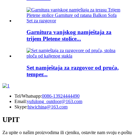
Garnitura vanjskog namještaja za
trijem Pletene stolice...
Set namještaja za razgovor od pruća,
temper...
Tel/Whatsapp:
0086-13924444490
Email:
yufulong_outdoor@163.com
Skype:
hiwichina@163.com
UPIT
Za upite o našim proizvodima ili cjeniku, ostavite nam svoju e-poštu