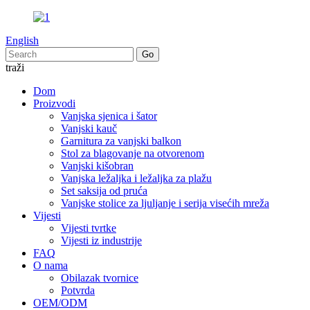
English
traži
Dom
Proizvodi
Vanjska sjenica i šator
Vanjski kauč
Garnitura za vanjski balkon
Stol za blagovanje na otvorenom
Vanjski kišobran
Vanjska ležaljka i ležaljka za plažu
Set saksija od pruća
Vanjske stolice za ljuljanje i serija visećih mreža
Vijesti
Vijesti tvrtke
Vijesti iz industrije
FAQ
O nama
Obilazak tvornice
Potvrda
OEM/ODM