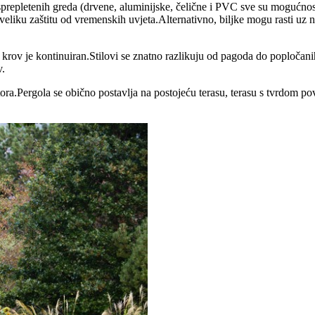
prepletenih greda (drvene, aluminijske, čelične i PVC sve su mogućnost
e veliku zaštitu od vremenskih uvjeta.Alternativno, biljke mogu rasti u
krov je kontinuiran.Stilovi se znatno razlikuju od pagoda do popločan
v.
ra.Pergola se obično postavlja na postojeću terasu, terasu s tvrdom po