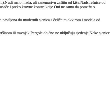
i).Nudi malo hlada, ali zanemarivu zaštitu od kiše.Nadstrešnice od
z nosače i preko krovne konstrukcije.Oni ne samo da pomažu s
ih paviljona do modernih sjenica s čeličnim okvirom i modela od
vršinom ili travnjak.Pergole obično ne uključuju sjedenje.Neke sjenice