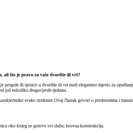
 ali što je pravo za vaše dvorište ili vrt?
rgole ili sjenice u dvorište ili vrt nudi elegantno mjesto za opuštanje 
eni još nekoliko dragocjenih tjedana.
 karakteristike svake strukture.Ovaj članak govori o prednostima i man
jenica oko kojeg se gotovo svi slažu: krovna konstrukcija.