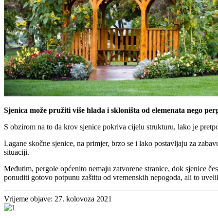
Sjenica može pružiti više hlada i skloništa od elemenata nego per
S obzirom na to da krov sjenice pokriva cijelu strukturu, lako je pretp
Lagane skočne sjenice, na primjer, brzo se i lako postavljaju za zabav
situaciji.
Međutim, pergole općenito nemaju zatvorene stranice, dok sjenice čes
ponuditi gotovo potpunu zaštitu od vremenskih nepogoda, ali to uvel
Vrijeme objave: 27. kolovoza 2021