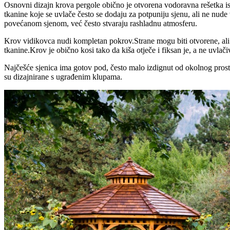
Osnovni dizajn krova pergole obično je otvorena vodoravna rešetka is
tkanine koje se uvlače često se dodaju za potpuniju sjenu, ali ne nud
povećanom sjenom, već često stvaraju rashladnu atmosferu.
Krov vidikovca nudi kompletan pokrov.Strane mogu biti otvorene, ali 
tkanine.Krov je obično kosi tako da kiša otječe i fiksan je, a ne uvlači
Najčešće sjenica ima gotov pod, često malo izdignut od okolnog prosto
su dizajnirane s ugrađenim klupama.