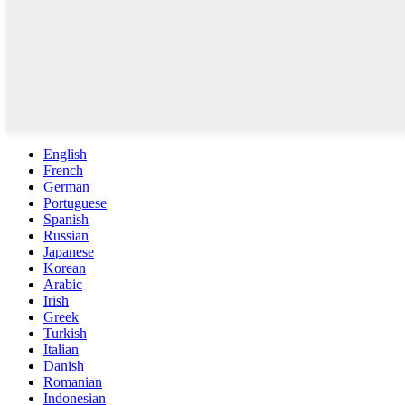
English
French
German
Portuguese
Spanish
Russian
Japanese
Korean
Arabic
Irish
Greek
Turkish
Italian
Danish
Romanian
Indonesian