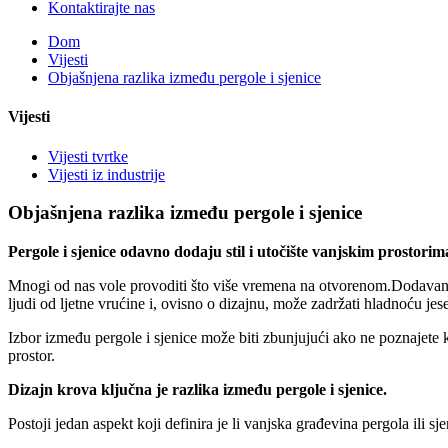
Kontaktirajte nas
Dom
Vijesti
Objašnjena razlika između pergole i sjenice
Vijesti
Vijesti tvrtke
Vijesti iz industrije
Objašnjena razlika između pergole i sjenice
Pergole i sjenice odavno dodaju stil i utočište vanjskim prostorima,
Mnogi od nas vole provoditi što više vremena na otvorenom.Dodavanje pe
ljudi od ljetne vrućine i, ovisno o dizajnu, može zadržati hladnoću jes
Izbor između pergole i sjenice može biti zbunjujući ako ne poznajete
prostor.
Dizajn krova ključna je razlika između pergole i sjenice.
Postoji jedan aspekt koji definira je li vanjska građevina pergola ili s