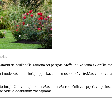
gola.
ostaviti da pruža više zaklona od pergole.Može, ali količina skloništa mo
u i nude zaštitu u slučaju pljuska, ali nisu osobito čvrste.Masivna drven
to imaju.Oni variraju od mrežastih mreža (odličnih za sprječavanje ins
ike ovisi o odabranim značajkama.