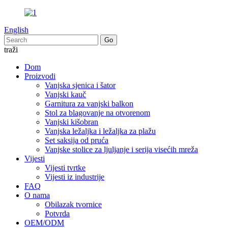
English
traži
Dom
Proizvodi
Vanjska sjenica i šator
Vanjski kauč
Garnitura za vanjski balkon
Stol za blagovanje na otvorenom
Vanjski kišobran
Vanjska ležaljka i ležaljka za plažu
Set saksija od pruća
Vanjske stolice za ljuljanje i serija visećih mreža
Vijesti
Vijesti tvrtke
Vijesti iz industrije
FAQ
O nama
Obilazak tvornice
Potvrda
OEM/ODM