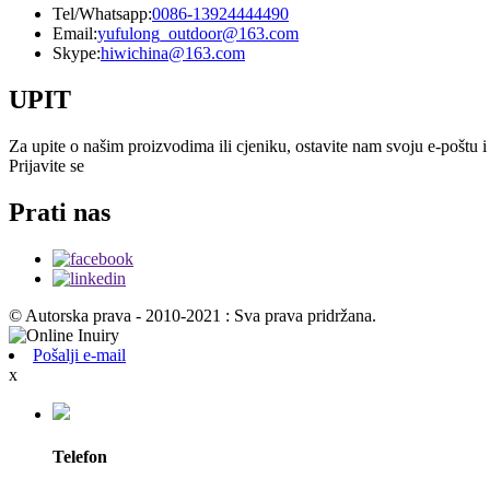
Tel/Whatsapp:
0086-13924444490
Email:
yufulong_outdoor@163.com
Skype:
hiwichina@163.com
UPIT
Za upite o našim proizvodima ili cjeniku, ostavite nam svoju e-poštu i
Prijavite se
Prati nas
© Autorska prava - 2010-2021 : Sva prava pridržana.
Pošalji e-mail
x
Telefon