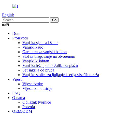
English
traži
Dom
Proizvodi
Vanjska sjenica i šator
Vanjski kauč
Garnitura za vanjski balkon
Stol za blagovanje na otvorenom
Vanjski kišobran
Vanjska ležaljka i ležaljka za plažu
Set saksija od pruća
Vanjske stolice za ljuljanje i serija visećih mreža
Vijesti
Vijesti tvrtke
Vijesti iz industrije
FAQ
O nama
Obilazak tvornice
Potvrda
OEM/ODM