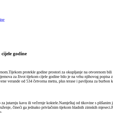
ine
 cijele godine
m.Tijekom protekle godine prostori za okupljanje na otvorenom bili su k
jemova za život tijekom cijele godine bilo je na vrhu njihovog popisa 
vene verande od 534 četvorna metra, plus terase i paviljona za burbon k
a jutarnju kavu ili večernje koktele.Namještaj od tikovine s plišanim
uženje, čineći ga jednako privlačnim tijekom hladnih zimskih mjeseci.Pr
u.