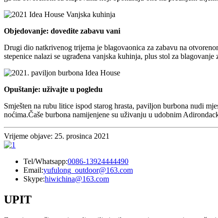
Objedovanje: dovedite zabavu vani
Drugi dio natkrivenog trijema je blagovaonica za zabavu na otvorenom 
stepenice nalazi se ugrađena vanjska kuhinja, plus stol za blagovanje za
Opuštanje: uživajte u pogledu
Smješten na rubu litice ispod starog hrasta, paviljon burbona nudi mj
noćima.Čaše burbona namijenjene su uživanju u udobnim Adirondack s
Vrijeme objave: 25. prosinca 2021
Tel/Whatsapp:
0086-13924444490
Email:
yufulong_outdoor@163.com
Skype:
hiwichina@163.com
UPIT