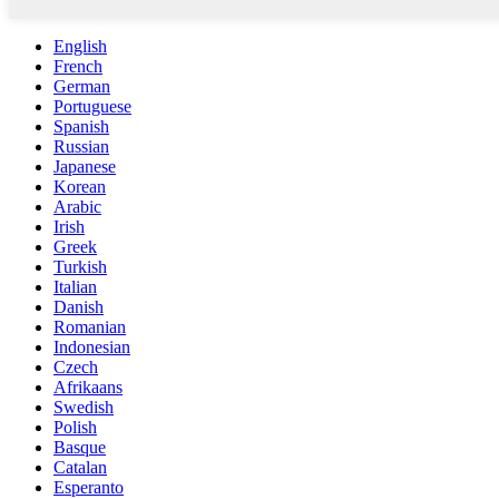
English
French
German
Portuguese
Spanish
Russian
Japanese
Korean
Arabic
Irish
Greek
Turkish
Italian
Danish
Romanian
Indonesian
Czech
Afrikaans
Swedish
Polish
Basque
Catalan
Esperanto