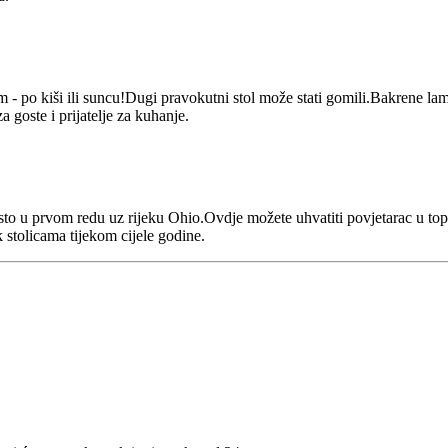
- po kiši ili suncu!Dugi pravokutni stol može stati gomili.Bakrene lamp
 goste i prijatelje za kuhanje.
esto u prvom redu uz rijeku Ohio.Ovdje možete uhvatiti povjetarac u top
tolicama tijekom cijele godine.