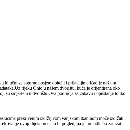
ljučni za sigurne posjete obitelji i prijateljima.Kad je naš tim
zadataka.Uz rijeku Ohio u našem dvorištu, kuća je orijentirana oko
oji su smješteni u dvorištu.Ova područja za zabavu i opuštanje toliko
 jastucima prekrivenim izdržljivom vanjskom tkaninom može izdržati i
ekrivanje ovog dijela ometalo bi pogled, pa je tim odlučio zadržati