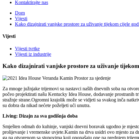
Kontaktirajte nas
Dom
Vijesti
Kako dizajnirati vanjske prostore za uživanje tijekom cijele god
Vijesti
Vijesti tvrtke
Vijesti iz industrije
Kako dizajnirati vanjske prostore za uživanje tijekom
Za mnoge južnjake trijemovi su nastavci naših dnevnih soba na otvoreno
počeo projektirati našu Kentucky Idea House, dodavanje prostranih tri
stražnje strane.Ogromni krajolik može se vidjeti sa svakog inča natkri
su dobra da nikad nećete poželjeti ući unutra.
Living: Dizajn za sva godišnja doba
Smješten odmah do kuhinje, vanjski dnevni boravak ugodno je mjesto z
prolijevanje i vremenske uvjete.Kamin na drva usidri ovo mjesto za dr
ga na otvorenom sa stupovima koji oponašaju one na prednjem trijem