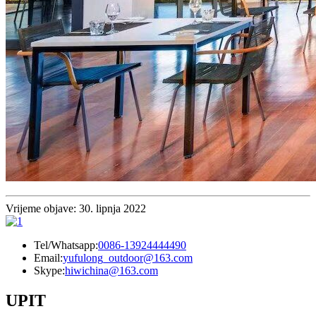
Vrijeme objave: 30. lipnja 2022
Tel/Whatsapp:
0086-13924444490
Email:
yufulong_outdoor@163.com
Skype:
hiwichina@163.com
UPIT