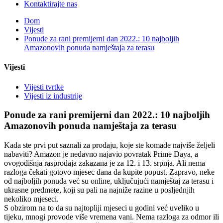
Kontaktirajte nas
Dom
Vijesti
Ponude za rani premijerni dan 2022.: 10 najboljih
Amazonovih ponuda namještaja za terasu
Vijesti
Vijesti tvrtke
Vijesti iz industrije
Ponude za rani premijerni dan 2022.: 10 najboljih
Amazonovih ponuda namještaja za terasu
Kada ste prvi put saznali za prodaju, koje ste komade najviše željeli
nabaviti? Amazon je nedavno najavio povratak Prime Daya, a
ovogodišnja rasprodaja zakazana je za 12. i 13. srpnja. Ali nema
razloga čekati gotovo mjesec dana da kupite popust. Zapravo, neke
od najboljih ponuda već su online, uključujući namještaj za terasu i
ukrasne predmete, koji su pali na najniže razine u posljednjih
nekoliko mjeseci.
S obzirom na to da su najtopliji mjeseci u godini već uveliko u
tijeku, mnogi provode više vremena vani. Nema razloga za odmor ili