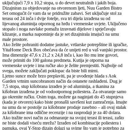
uključujući 7,9 x 10,2 stopa, u do devet neutralnih i jakih boja.
Dizajniran za objedovanje na otvorenom ljeti, Nuu Garden Bistro
Set omogućit će vam da se pridružite zabavi. Set uključuje stol za
terasu od 24 inča i dvije fotelje, sva tri dijela izrađena su od
lijevanog aluminija otpornog na hrđu i vremenske uvjete. Uključeno
stopalo i noga navlake pomažu izravnati dijelove i sprječavaju
klizanje, a marka napominje da je set dizajnirala imajući na umu
male prostore.
Ako želite pohraniti dodatne jastuke, vrtlarske potrepštine ili igračke,
YitaHome Deck Box obećava da će unijeti red u vaš vanjski prostor.
Ima dimenzije 47,6 x 21,2 x 24,8 inča i, kao što mu ime govori,
može primiti do 100 galona predmeta. Kutija je otporna na
vremenske uvjete i ima ručke ako je želite premjestiti. Najbolje od
svega, možete zaključati poklopac da biste bili mirni.
Ljetno sunce može brzo preplaviti, pa je uvođenje hlada s Aok
Garden vrtnim suncobranom način da ostanete rashlađeni. Dug je
7,5 stopa, stup kišobrana izrađen je od aluminija, a tkanina za
kišobran izrađena je od vodootpornog poliestera. Za otvaranje samo
ga okrenite ručku. Osim toga, možete ga naginjati do 45 stupnjeva
(kada je otvoren) kako biste pronašli savršeni kut zamračenja. Imajte
na umu da se postolje za kišobrane prodaje zasebno – ali ovaj stalak
za kišobrane ima odlične recenzije i na rasprodaji je za 40 dolara.
Ako tražite novi način za odmaranje na svojoj terasi ili terasi, zašto
ne biste dodali viseću mrežu? Izrađen od kombinacije poliestera i
pamuka, ovaj Y-Stop dizajn dolazi sa svime što vam je potrebno za