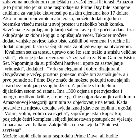
zabavu na neudobnom namještaju na vašoj terasi ili terasi. Amazon
je to primijetio jer su rane rasprodaje na Prime Day bile ispunjene
artiklima za vanjske aktivnosti po niskim cijenama kao 17 dolara.
Ako trenutno renovirate malu terasu, možete dodati ugodnu i
boemsku viseću mrežu u svoj prostor u nekoliko brzih koraka.
Savršena je za polaganu jutarnju šalicu kave prije početka dana i za
sklupčanje uz dobru knjigu o opuštajuća večer. Također možete
dodati vanjske zavjese kako biste zaštitili od vremena i vrućine ili
dodati omiljeni bistro vašeg klijenta za objedovanje na otvorenom.
"Kvalitetan set za terasu, upravo ono što sam tražio u smislu veličine
i stila", rekao je jedan recenzent s 5 zvjezdica za Nuu Garden Bistro
Set. Napominju da su priloženi hardver i upute za sastavljanje
"vrhunski", dodajući : "Vrlo su elegantni i dobro dizajnirani."
Osvježavanje većeg prostora ponekad može biti zastrašujuće, ali
prve ponude za Prime Day znače da možete pokupiti tonu sjajnih
stvari bez probijanja svog budžeta. Započnite s trodijelnim
dijaloškim setom od ratana. Ima 1300 ocjena s pet zvjezdica i
mnogo pozitivne kritike, a oboje ga čine najprodavanijim artiklom u
Amazonovoj kategoriji garnitura za objedovanje na terasi. Kada
postavite na mjesto, dodajte svjetla iznad glave za toplinu i ugođaj.
"Volim, volim, volim ova svjetla", započinje jedan kupac koji
posjeduje četiri kompleta i slijedi jednostavan postupak za vješanje
konaca na svoj balkon. Zaključili su da su svjetla "Pinterest
savršena".
Možete kupiti cijelu ranu rasprodaju Prime Daya, ali budite