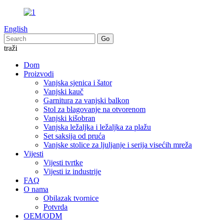
English
traži
Dom
Proizvodi
Vanjska sjenica i šator
Vanjski kauč
Garnitura za vanjski balkon
Stol za blagovanje na otvorenom
Vanjski kišobran
Vanjska ležaljka i ležaljka za plažu
Set saksija od pruća
Vanjske stolice za ljuljanje i serija visećih mreža
Vijesti
Vijesti tvrtke
Vijesti iz industrije
FAQ
O nama
Obilazak tvornice
Potvrda
OEM/ODM