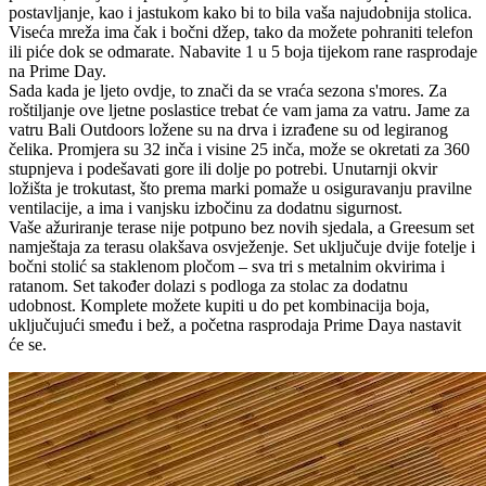
postavljanje, kao i jastukom kako bi to bila vaša najudobnija stolica.
Viseća mreža ima čak i bočni džep, tako da možete pohraniti telefon
ili piće dok se odmarate. Nabavite 1 u 5 boja tijekom rane rasprodaje
na Prime Day.
Sada kada je ljeto ovdje, to znači da se vraća sezona s'mores. Za
roštiljanje ove ljetne poslastice trebat će vam jama za vatru. Jame za
vatru Bali Outdoors ložene su na drva i izrađene su od legiranog
čelika. Promjera su 32 inča i visine 25 inča, može se okretati za 360
stupnjeva i podešavati gore ili dolje po potrebi. Unutarnji okvir
ložišta je trokutast, što prema marki pomaže u osiguravanju pravilne
ventilacije, a ima i vanjsku izbočinu za dodatnu sigurnost.
Vaše ažuriranje terase nije potpuno bez novih sjedala, a Greesum set
namještaja za terasu olakšava osvježenje. Set uključuje dvije fotelje i
bočni stolić sa staklenom pločom – sva tri s metalnim okvirima i
ratanom. Set također dolazi s podloga za stolac za dodatnu
udobnost. Komplete možete kupiti u do pet kombinacija boja,
uključujući smeđu i bež, a početna rasprodaja Prime Daya nastavit
će se.