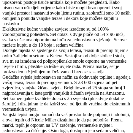
upozoreni: postoje tisuće artikala koje možete pregledati. Kako
bismo vam uštedjeli vrijeme kako biste mogli brzo opremiti svoj
vanjski prostor i nastaviti svoju ljetnu rutinu, zaokružili smo 10 naših
omiljenih ponuda vanjske terase i dekora koje možete kupiti u
nastavku.
Ekskluzivne kućne vanjske zavjese izrađene su od 100%
vodootpornog poliestera. Set dolazi s dvije ploče od 54 x 96 inča,
svaka s ušicama otpornim na hrđu za jednostavno vješanje. Setove
možete kupiti u do 19 boja i sedam veličina.
Dodajte mjesta za sjedenje na svoju terasu, terasu ili prednji trijem s
ovim 3-dijelnim setom iz Ketera. Sastoji se od dvije stolice i stola,
sva tri su izrađena od polipropilenske smole otporne na vremenske
uvjete i hrđu, plastike za teške uvjete rada. Prema marke, set je
proizveden u Sjedinjenim Državama i brzo se sastavlja.
Gudačka svjetla jednostavan su način za dodavanje topline i ugođaja
vašoj terasi, terasi ili prednjoj verandi. S 23 600 ocjena od pet
zvjezdica, vanjska žičana svjetla Brighttown od 25 stopa su broj 1
najprodavanija u kategoriji vanjskih žičanih svjetala na Amazonu.
Set komercijalne kvalitete dolazi s 25 svjetala (plus dvije dodatne
žarulje) i dizajniran je da izdrži sve, od ljetnih vrućina do ekstremnih
vremenskih uvjeta.
Vanjski tepisi mogu pomoći da vaš prostor bude potpuniji i udobniji,
a ovaj tepih od Nicole Miller dizajniran je da ga poboljša. Prema
marki, tepih je otporan na UV zračenje, vremenske uvjete i
jednostavan za čišćenje. Osim toga, dostupan je u sedam veličina,