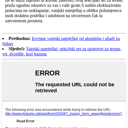
da se slažu zajedno ili koriste zasebno, ovaj sekcijski set za terasu
pruža ugodno iskustvo za vas i vaše goste.S našim ekskluzivnim
jastucima na rasklapanje, vanjski namještaj u obliku polumjeseca
nudi dodatnu podršku i udobnost na otvorenom čak iu
zatvorenom prostoru.
Prethodna:
Izvrstan vanjski namještaj od aluminija i užadi za
ljubav
Sljedeći:
Vanjski namještaj, sekcijski set za razgovor za terasu,
vrt, dvorište, kraj bazena