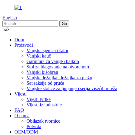
English
traži
Dom
Proizvodi
Vanjska sjenica i šator
Vanjski kauč
Garnitura za vanjski balkon
Stol za blagovanje na otvorenom
Vanjski kišobran
Vanjska ležaljka i ležaljka za plažu
Set saksija od pruća
Vanjske stolice za ljuljanje i serija visećih mreža
Vijesti
Vijesti tvrtke
Vijesti iz industrije
FAQ
O nama
Obilazak tvornice
Potvrda
OEM/ODM