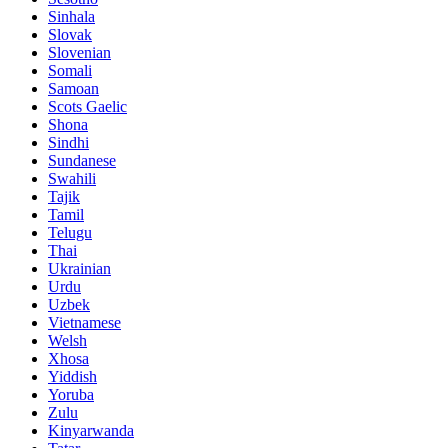
Sinhala
Slovak
Slovenian
Somali
Samoan
Scots Gaelic
Shona
Sindhi
Sundanese
Swahili
Tajik
Tamil
Telugu
Thai
Ukrainian
Urdu
Uzbek
Vietnamese
Welsh
Xhosa
Yiddish
Yoruba
Zulu
Kinyarwanda