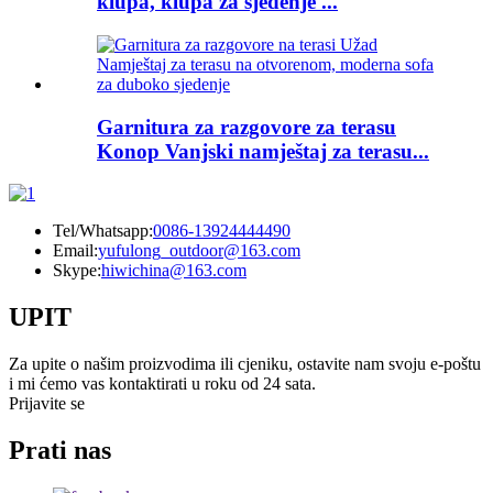
klupa, klupa za sjedenje ...
Garnitura za razgovore za terasu
Konop Vanjski namještaj za terasu...
Tel/Whatsapp:
0086-13924444490
Email:
yufulong_outdoor@163.com
Skype:
hiwichina@163.com
UPIT
Za upite o našim proizvodima ili cjeniku, ostavite nam svoju e-poštu
i mi ćemo vas kontaktirati u roku od 24 sata.
Prijavite se
Prati nas