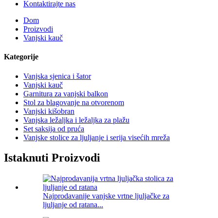
Kontaktirajte nas
Dom
Proizvodi
Vanjski kauč
Kategorije
Vanjska sjenica i šator
Vanjski kauč
Garnitura za vanjski balkon
Stol za blagovanje na otvorenom
Vanjski kišobran
Vanjska ležaljka i ležaljka za plažu
Set saksija od pruća
Vanjske stolice za ljuljanje i serija visećih mreža
Istaknuti Proizvodi
Najprodavanije vanjske vrtne ljuljačke za
ljuljanje od ratana...