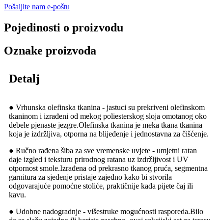
Pošaljite nam e-poštu
Pojedinosti o proizvodu
Oznake proizvoda
Detalj
● Vrhunska olefinska tkanina - jastuci su prekriveni olefinskom
tkaninom i izrađeni od mekog poliesterskog sloja omotanog oko
debele pjenaste jezgre.Olefinska tkanina je meka tkana tkanina
koja je izdržljiva, otporna na blijeđenje i jednostavna za čišćenje.
● Ručno rađena šiba za sve vremenske uvjete - umjetni ratan
daje izgled i teksturu prirodnog ratana uz izdržljivost i UV
otpornost smole.Izrađena od prekrasno tkanog pruća, segmentna
garnitura za sjedenje pristaje zajedno kako bi stvorila
odgovarajuće pomoćne stoliće, praktičnije kada pijete čaj ili
kavu.
● Udobne nadogradnje - višestruke mogućnosti rasporeda.Bilo